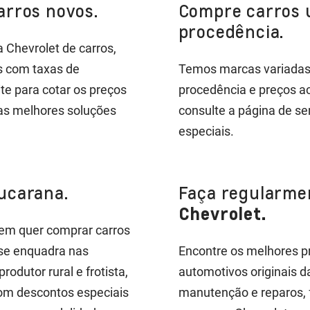
arros novos.
Compre carros 
procedência.
 Chevrolet de carros,
os com taxas de
Temos marcas variadas 
te para cotar os preços
procedência e preços ace
 as melhores soluções
consulte a página de se
especiais.
ucarana.
Faça regularme
Chevrolet.
em quer comprar carros
 se enquadra nas
Encontre os melhores p
odutor rural e frotista,
automotivos originais 
com descontos especiais
manutenção e reparos, fe