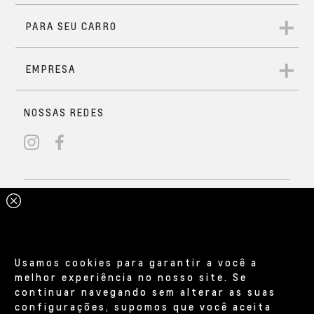
Usamos cookies para garantir a você a
melhor experiência no nosso site. Se
continuar navegando sem alterar as suas
configurações, supomos que você aceita