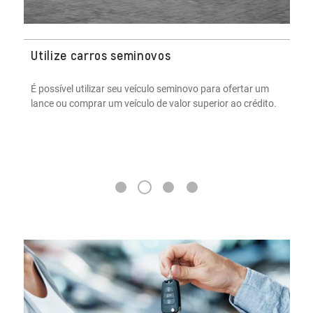
Prazos mais flexíveis
O consórcio oferece prazos mais flexíveis e pode ser uma
estratégia financeira contra os juros altos praticados pelo
mercado.
3
1
2
4