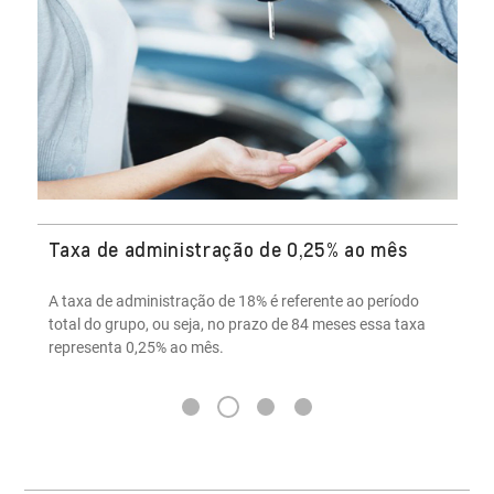
Diversos contemplados por assembleia
O Consórcio Nacional Chevrolet contempla em média 5
cotas por assembleia e é possível ofertar um lance até um
dia antes da data da assembleia.
3
1
2
4