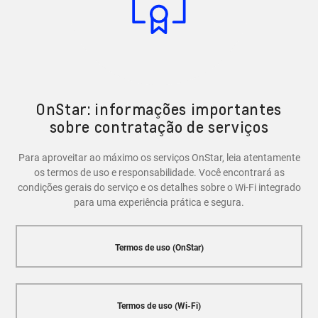
recursos de segurança, como a capacidade de bloquear
e desbloquear as portas do veículo, localizar o carro em
caso de roubo e entrar em contato com a Central
OnStar em caso de emergência.
OnStar: informações importantes
sobre contratação de serviços
Para aproveitar ao máximo os serviços OnStar, leia atentamente
os termos de uso e responsabilidade. Você encontrará as
condições gerais do serviço e os detalhes sobre o Wi-Fi integrado
para uma experiência prática e segura.
Termos de uso (OnStar)
Termos de uso (Wi-Fi)