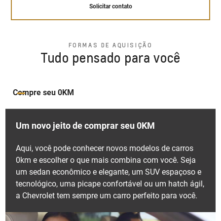
Solicitar contato
Solicitar contato
Solicitar contato
Bancos ajustáveis e com
pacote oferece uma dianteira grandiosa que transmite
densidade variável
Sistema de permanência
uma sensação de amplitude, um novo friso de porta
em faixa
lateral elegantemente desenhado para proporcionar
Suspensão otimizada pronta
FORMAS DE AQUISIÇÃO
exclusividade, um interior com novos tapetes de visual
para enfrentar qualquer tipo
Tudo pensado para você
Isolamento acústico
Ao identificar desvios, além de alertar o motorista,
de terreno
marcantes, e uma traseira repleta de inovações.
reforçado
corrige suavemente a trajetória do veículo,
garantindo segurança e precisão.
Solicitar contato
Solicitar contato
Compre seu 0KM
Solicitar contato
Um novo jeito de comprar seu 0KM
Aqui, você pode conhecer novos modelos de carros
0km e escolher o que mais combina com você. Seja
Alerta de tráfego cruzado
um sedan econômico e elegante, um SUV espaçoso e
traseiro
tecnológico, uma picape confortável ou um hatch ágil,
a Chevrolet tem sempre um carro perfeito para você.
Composta por sensores e uma câmera, esta
tecnologia alerta o motorista sempre que detectar